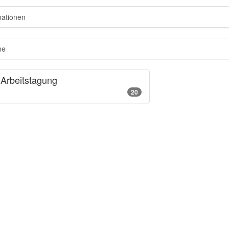
mationen
ne
 Arbeitstagung
20