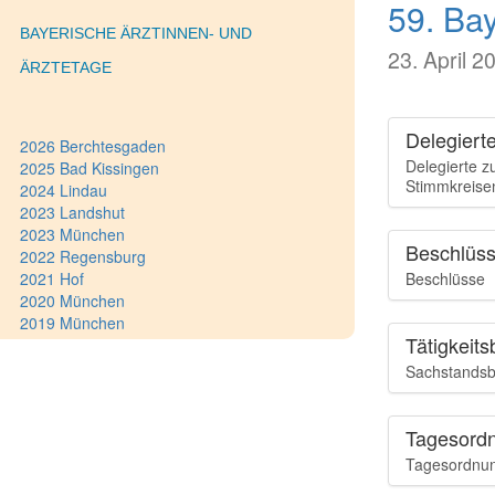
59. Ba
BAYERISCHE ÄRZTINNEN- UND
23. April 2
ÄRZTETAGE
Delegiert
2026 Berchtesgaden
Delegierte z
2025 Bad Kissingen
Stimmkreisen 
2024 Lindau
2023 Landshut
2023 München
Beschlüs
2022 Regensburg
2021 Hof
Beschlüsse
2020 München
2019 München
Tätigkeits
2018 Nürnberg
2018 München
Sachstandsbe
2017 Rosenheim
2016 Schweinfurt
2015 Deggendorf
Tagesord
2014 Weiden
Tagesordnun
2013 Bamberg