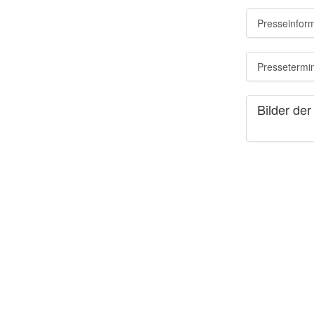
2012 Augsburg
2011 München
Presseinfor
2010 Fürth
2010 Regensburg
2009 Ingolstadt
Pressetermi
2008 Würzburg
2008 München
2007 Regensburg
Bilder der
2007 Nürnberg
2006 Straubing
2006 München
2005 Coburg
2005 München
2004 Memmingen
2004 München
2003 Bad Windsheim
2002 Freising
2001 Deggendorf