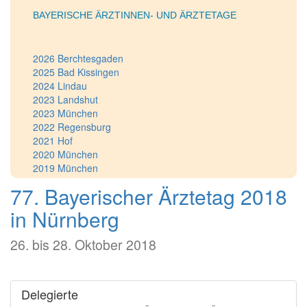
BAYERISCHE ÄRZTINNEN- UND ÄRZTETAGE
2026 Berchtesgaden
2025 Bad Kissingen
2024 Lindau
2023 Landshut
2023 München
2022 Regensburg
2021 Hof
2020 München
2019 München
2018 Nürnberg
77. Bayerischer Ärztetag 2018
2018 München
2017 Rosenheim
in Nürnberg
2016 Schweinfurt
2015 Deggendorf
26. bis 28. Oktober 2018
2014 Weiden
2013 Bamberg
2012 Augsburg
2011 München
Delegierte
2010 Fürth