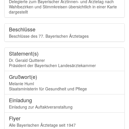
Delegierte zum Bayerischer Ärztinnen- und Ärztetag nach
2010 Regensburg
Wahlbezirken und Stimmkreisen übersichtlich in einer Karte
2009 Ingolstadt
dargestellt
2008 Würzburg
2008 München
2007 Regensburg
Beschlüsse
2007 Nürnberg
Beschlüsse des 77. Bayerischen Ärztetages
2006 Straubing
2006 München
2005 Coburg
Statement(s)
2005 München
Dr. Gerald Quitterer
2004 Memmingen
Präsident der Bayerischen Landesärztekammer
2004 München
2003 Bad Windsheim
Grußwort(e)
2002 Freising
Melanie Huml
2001 Deggendorf
Staatsministerin für Gesundheit und Pflege
Einladung
Einladung zur Auftaktveranstaltung
Flyer
Alle Bayerischen Ärztetage seit 1947