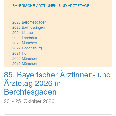
BAYERISCHE ÄRZTINNEN- UND ÄRZTETAGE
2026 Berchtesgaden
2025 Bad Kissingen
2024 Lindau
2023 Landshut
2023 München
2022 Regensburg
2021 Hof
2020 München
2019 München
2018 Nürnberg
85. Bayerischer Ärztinnen- und
2018 München
2017 Rosenheim
Ärztetag 2026 in
2016 Schweinfurt
Berchtesgaden
2015 Deggendorf
2014 Weiden
2013 Bamberg
23. - 25. Oktober 2026
2012 Augsburg
2011 München
2010 Fürth